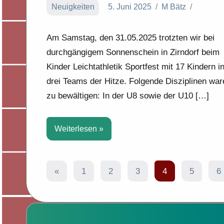
Neuigkeiten
5. Juni 2025
M Bätz
Am Samstag, den 31.05.2025 trotzten wir bei
durchgängigem Sonnenschein in Zirndorf beim
Kinder Leichtathletik Sportfest mit 17 Kindern i
drei Teams der Hitze. Folgende Disziplinen war
zu bewältigen: In der U8 sowie der U10 […]
Weiterlesen
Seitennummerierung
Vorherige
«
1
2
3
4
5
6
Beiträge
der
Beiträge