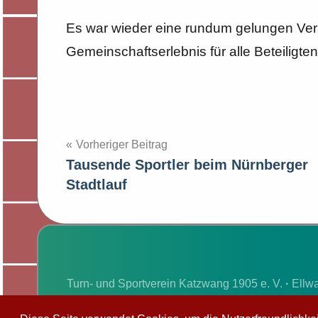
Es war wieder eine rundum gelungen Vera
Gemeinschaftserlebnis für alle Beteiligten
Beitragsnavigation
Vorheriger Beitrag
Tausende Sportler beim Nürnberger
Stadtlauf
Turn- und Sportverein Katzwang 1905 e. V.
·
Ellwa