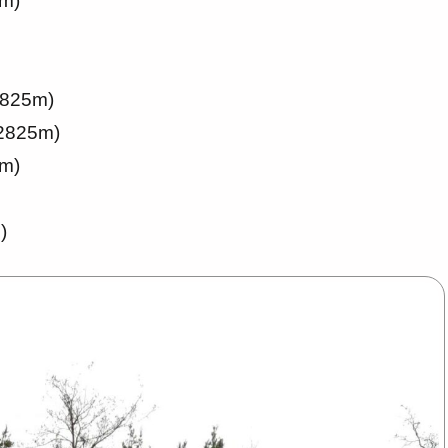
0m)
2825m)
 2825m)
5m)
)