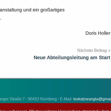
nstaltung und ein großartiges
.
Doris Holler
Nächster Beitrag
Neue Abteilungsleitung am Start
nger Straße 7
·
90453 Nürnberg
·
E-Mail:
tsvkatzwangla@gmai