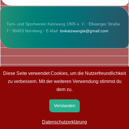
Turn- und Sportverein Katzwang 1905 e. V.
·
Ellwanger Straße
7
·
90453 Nürnberg
·
E-Mail:
tsvkatzwangla@gmail.com
Diese Seite verwendet Cookies, um die Nutzerfreundlichkeit
zu verbessern. Mit der weiteren Verwendung stimmst du
dem zu.
Verstanden
Datenschutzerklärung