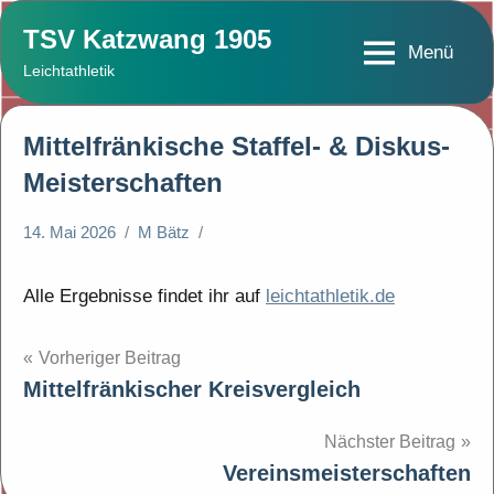
Zum
TSV Katzwang 1905
Inhalt
Menü
Leichtathletik
springen
Mittelfränkische Staffel- & Diskus-
Meisterschaften
14. Mai 2026
M Bätz
Alle Ergebnisse findet ihr auf
leichtathletik.de
Beitragsnavigation
Vorheriger Beitrag
Mittelfränkischer Kreisvergleich
Nächster Beitrag
Vereinsmeisterschaften