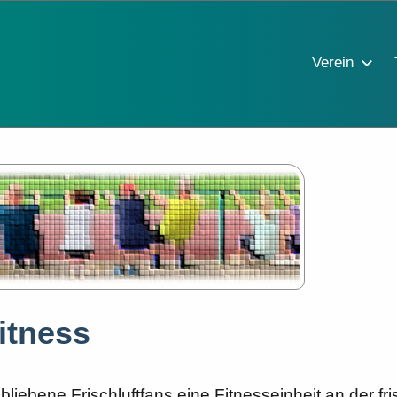
Verein
itness
bliebene Frischluftfans eine Fitnesseinheit an der fri