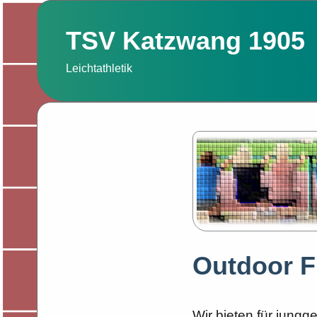
Zum
Inhalt
TSV Katzwang 1905
springen
Leichtathletik
Outdoor F
Wir bieten für jungge