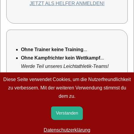
JETZT ALS HELFER ANMELDEN!
Ohne Trainer keine Training
...
Ohne Kampfrichter kein Wettkampf
...
Werde Teil unseres Leichtathletik-Teams!
mehr Informationen...
Diese Seite verwendet Cookies, um die Nutzerfreundlichkeit
zu verbessern. Mit der weiteren Verwendung stimmst du
dem zu.
Turn- und Sportverein Katzwang 1905 e. V.
·
Ellwanger Straße
Verstanden
7
·
90453 Nürnberg
·
E-Mail:
tsvkatzwangla@gmail.com
Datenschutzerklärung