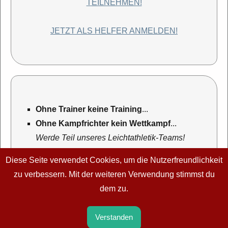
TEILNEHMEN!
JETZT ALS HELFER ANMELDEN!
Ohne Trainer keine Training
...
Ohne Kampfrichter kein Wettkampf
...
Werde Teil unseres Leichtathletik-Teams!
mehr Informationen...
Diese Seite verwendet Cookies, um die Nutzerfreundlichkeit
zu verbessern. Mit der weiteren Verwendung stimmst du
dem zu.
Turn- und Sportverein Katzwang 1905 e. V.
·
Ellwanger Straße
Verstanden
7
·
90453 Nürnberg
·
E-Mail:
tsvkatzwangla@gmail.com