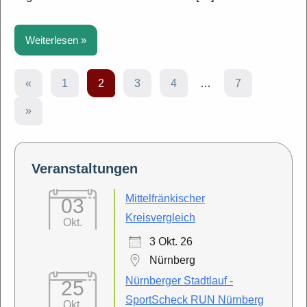
Weiterlesen
Seitennummerierung
Vorherige
«
1
2
3
4
…
7
Beiträge
der
Nächste
»
Beiträge
Beiträge
Veranstaltungen
Mittelfränkischer
03
Kreisvergleich
Okt.
3 Okt. 26
Nürnberg
Nürnberger Stadtlauf -
25
SportScheck RUN Nürnberg
Okt.